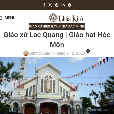
MENU
GIÁO XỨ HIỆN NAY ✅ (ĐÃ XÁC MINH)
Giáo xứ Lạc Quang | Giáo hạt Hóc
Môn
0
banthochua
On Tháng 9 12, 2023