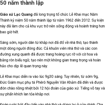
50 năm thành lập
Giáo xứ Lạc Quang
đã long trọng tổ chức Lễ Khai mạc Năm
Thánh kỷ niệm 50 năm thành lập từ năm 1962 đến 2012. Sự kiện
này đã làm cho cả khu vực trở nên sống động và hoành tráng hơn
bao giờ hết.
Sáng sớm, người dân từ khắp nơi đã đổ về nhà thờ, tạo thành
một dòng người đông đúc. Cả khuôn viên nhà thờ và các con
đường xung quanh đã được trang hoàng rực rỡ với cờ hoa và
băng rôn biểu ngữ, tạo nên một không gian trang trọng và hoàn
hảo cho dịp lễ quan trọng này.
Lễ Khai mạc diễn ra vào lúc 9g30 sáng. Tuy nhiên, từ sớm 9g,
Đức Giám mục phụ tá Phêrô Nguyễn Văn Khảm đã đến và được
đón chào nồng nhiệt bởi 12 hội đoàn của giáo xứ. Tiếng vỗ tay và
sự phấn khích lan tỏa khắp nơi.
Đoàn rước bắt đầu tiến vào nhà thờ và dừng lại ở cửa chính. Cha