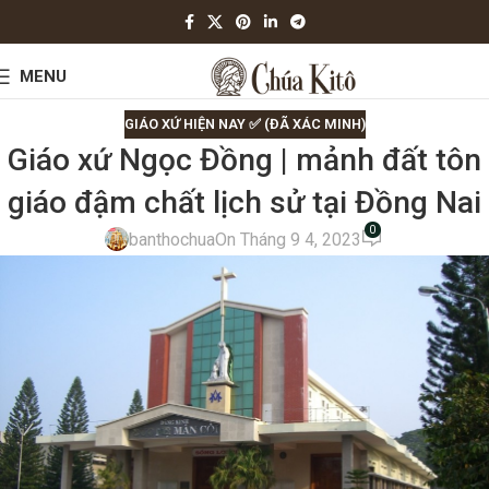
MENU
GIÁO XỨ HIỆN NAY ✅ (ĐÃ XÁC MINH)
Giáo xứ Ngọc Đồng | mảnh đất tôn
giáo đậm chất lịch sử tại Đồng Nai
0
banthochua
On Tháng 9 4, 2023