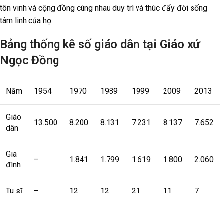
tôn vinh và cộng đồng cùng nhau duy trì và thúc đẩy đời sống
tâm linh của họ.
Bảng thống kê số giáo dân tại Giáo xứ
Ngọc Đồng
Năm
1954
1970
1989
1999
2009
2013
Giáo
13.500
8.200
8.131
7.231
8.137
7.652
dân
Gia
–
1.841
1.799
1.619
1.800
2.060
đình
Tu sĩ
–
12
12
21
11
7