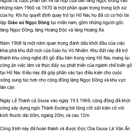
Ngoài ra, cuộc phân tán và tái hợp của dân làng Ngọc Đồng vào
những năm 1960 và 1970 là một phần quan trọng trong lịch sử
của họ. Khi họ quyết định quay trở lại Hố Nai, họ đã có cơ hội tái
lập
Giáo xứ Ngọc Đồng
tại miền nam, gồm những người gốc
làng Ngọc Đồng, làng Hoàng Độc và làng Hoàng Xá.
Năm 1968 là một năm quan trọng đánh dấu khởi đầu của việc
khai phá khu đất mới của Giáo họ Vô Nhiễm. Khu đất này đã trở
thành khu công nghệ đồ gỗ đầu tiên trong vùng Hố Nai, mang lại
công ăn việc làm và thúc đẩy sự phát triển của ngành chế biến gỗ
tại Hố Nai. Điều này đã góp phần vào tạo điều kiện cho cuộc
sống sung túc hơn cho cộng đồng làng Ngọc Đồng và khu vực
lân cận.
Ngày Lễ Thánh cả Giuse vào ngày 19.3.1969, cộng đồng đã khởi
công xây dựng ngôi Thánh Đường bê tông cốt sắt kiên cố với
kích thước dài 60m, ngang 20m, và cao 12m.
Công trình này đã hoàn thành và được Đức Cha Giuse Lê Văn Ấn