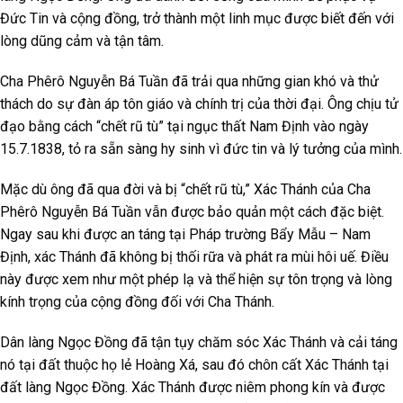
Đức Tin và cộng đồng, trở thành một linh mục được biết đến với
lòng dũng cảm và tận tâm.
Cha Phêrô Nguyễn Bá Tuần đã trải qua những gian khó và thử
thách do sự đàn áp tôn giáo và chính trị của thời đại. Ông chịu tử
đạo bằng cách “chết rũ tù” tại ngục thất Nam Định vào ngày
15.7.1838, tỏ ra sẵn sàng hy sinh vì đức tin và lý tưởng của mình.
Mặc dù ông đã qua đời và bị “chết rũ tù,” Xác Thánh của Cha
Phêrô Nguyễn Bá Tuần vẫn được bảo quản một cách đặc biệt.
Ngay sau khi được an táng tại Pháp trường Bẩy Mẫu – Nam
Định, xác Thánh đã không bị thối rữa và phát ra mùi hôi uế. Điều
này được xem như một phép lạ và thể hiện sự tôn trọng và lòng
kính trọng của cộng đồng đối với Cha Thánh.
Dân làng Ngọc Đồng đã tận tụy chăm sóc Xác Thánh và cải táng
nó tại đất thuộc họ lẻ Hoàng Xá, sau đó chôn cất Xác Thánh tại
đất làng Ngọc Đồng. Xác Thánh được niêm phong kín và được