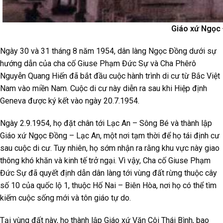
Giáo xứ Ngọc
Ngày 30 và 31 tháng 8 năm 1954, dân làng Ngọc Đồng dưới sự
hướng dẫn của cha cố Giuse Phạm Đức Sự và Cha Phêrô
Nguyễn Quang Hiến đã bắt đầu cuộc hành trình di cư từ Bắc Việt
Nam vào miền Nam. Cuộc di cư này diễn ra sau khi Hiệp định
Geneva được ký kết vào ngày 20.7.1954.
Ngày 2.9.1954, họ đặt chân tới Lạc An – Sông Bé và thành lập
Giáo xứ Ngọc Đồng – Lạc An, một nơi tạm thời để họ tái định cư
sau cuộc di cư. Tuy nhiên, họ sớm nhận ra rằng khu vực này giao
thông khó khăn và kinh tế trở ngại. Vì vậy, Cha cố Giuse Phạm
Đức Sự đã quyết định dẫn dân làng tới vùng đất rừng thuộc cây
số 10 của quốc lộ 1, thuộc Hố Nai – Biên Hòa, nơi họ có thể tìm
kiếm cuộc sống mới và tôn giáo tự do.
Tại vùng đất này, họ thành lập Giáo xứ Văn Côi Thái Bình, bao