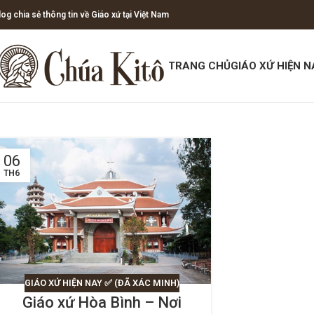
log chia sẻ thông tin về Giáo xứ tại Việt Nam
TRANG CHỦ
GIÁO XỨ HIỆN N
06
TH6
GIÁO XỨ HIỆN NAY ✅ (ĐÃ XÁC MINH)
Giáo xứ Hòa Bình – Nơi