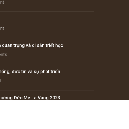
nt
nt
uan trọng và di sản triết học
nts
ống, đức tin và sự phát triển
t
 hương Đức Mẹ La Vang 2023
nt