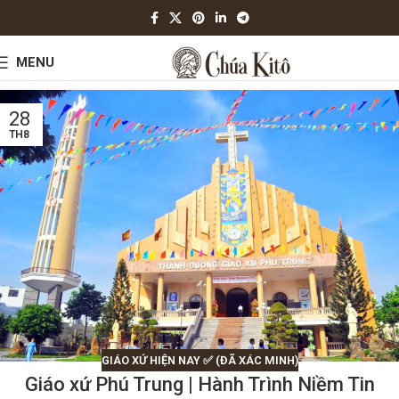
MENU
28
TH8
GIÁO XỨ HIỆN NAY ✅ (ĐÃ XÁC MINH)
Giáo xứ Phú Trung | Hành Trình Niềm Tin