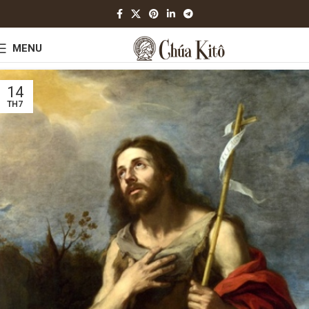
MENU
14
TH7