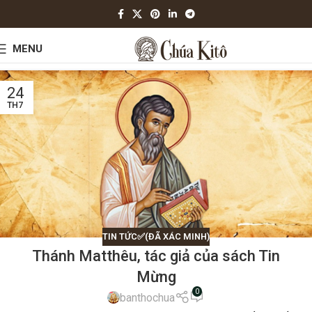
MENU
24
TH7
TIN TỨC✅(ĐÃ XÁC MINH)
Thánh Matthêu, tác giả của sách Tin
Mừng
0
banthochua