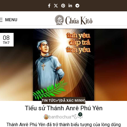
MENU
08
TH7
TIN TỨC✅(ĐÃ XÁC MINH)
Tiểu sử Thánh Anrê Phú Yên
0
banthochua
Thánh Anrê Phú Yên đã trở thành biểu tượng của lòng dũng