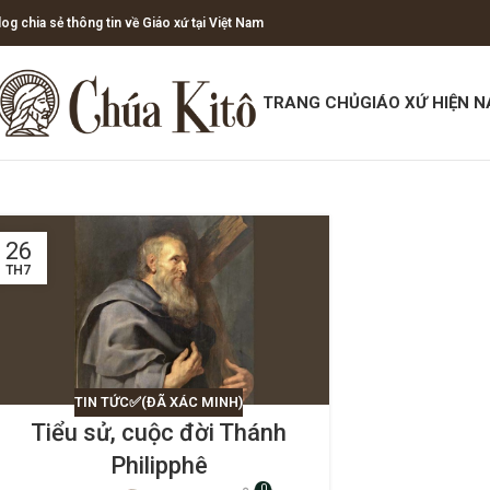
log chia sẻ thông tin về Giáo xứ tại Việt Nam
TRANG CHỦ
GIÁO XỨ HIỆN N
26
TH7
TIN TỨC✅(ĐÃ XÁC MINH)
Tiểu sử, cuộc đời Thánh
Philipphê
0