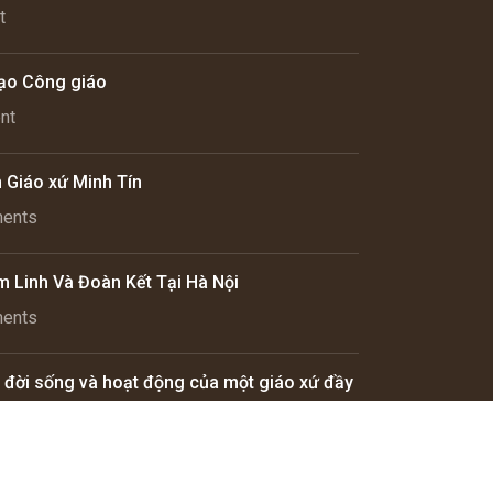
t
ạo Công giáo
nt
n Giáo xứ Minh Tín
ents
m Linh Và Đoàn Kết Tại Hà Nội
ents
, đời sống và hoạt động của một giáo xứ đầy
nt