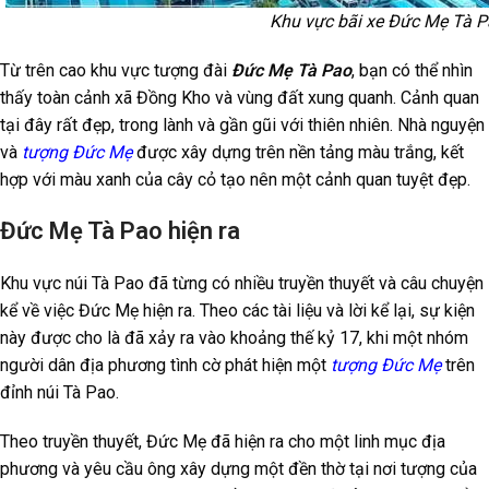
Khu vực bãi xe Đức Mẹ Tà P
Từ trên cao khu vực tượng đài
Đức Mẹ Tà Pao
, bạn có thể nhìn
thấy toàn cảnh xã Đồng Kho và vùng đất xung quanh. Cảnh quan
tại đây rất đẹp, trong lành và gần gũi với thiên nhiên. Nhà nguyện
và
tượng Đức Mẹ
được xây dựng trên nền tảng màu trắng, kết
hợp với màu xanh của cây cỏ tạo nên một cảnh quan tuyệt đẹp.
Đức Mẹ Tà Pao hiện ra
Khu vực núi Tà Pao đã từng có nhiều truyền thuyết và câu chuyện
kể về việc Đức Mẹ hiện ra. Theo các tài liệu và lời kể lại, sự kiện
này được cho là đã xảy ra vào khoảng thế kỷ 17, khi một nhóm
người dân địa phương tình cờ phát hiện một
tượng Đức Mẹ
trên
đỉnh núi Tà Pao.
Theo truyền thuyết, Đức Mẹ đã hiện ra cho một linh mục địa
phương và yêu cầu ông xây dựng một đền thờ tại nơi tượng của