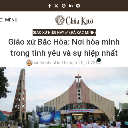
MENU
GIÁO XỨ HIỆN NAY ✅ (ĐÃ XÁC MINH)
Giáo xứ Bắc Hòa: Nơi hòa mình
trong tình yêu và sự hiệp nhất
1
banthochua
On Tháng 5 25, 2023