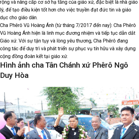
rộng và nâng cấp cơ sở hạ tầng của giáo xứ, đặc biệt là nhà giáo
lý, để tạo điều kiện tốt hơn cho việc truyền đạt đức tin và giáo
dục cho giáo dân.
Cha Phêrô Vũ Hoàng Ánh (từ tháng 7/2017 đến nay): Cha Phêrô
Vũ Hoàng Ánh hiện là linh mục đương nhiệm và tiếp tục dẫn dắt
Giáo xứ. Với sự tận tụy và lòng yêu thương, Cha Phêrô đang
công tác để duy trì và phát triển sự phục vụ tín hữu và xây dựng
cộng đồng đoàn kết tại giáo xứ.
Hình ảnh cha Tân Chánh xứ Phêrô Ngô
Duy Hòa