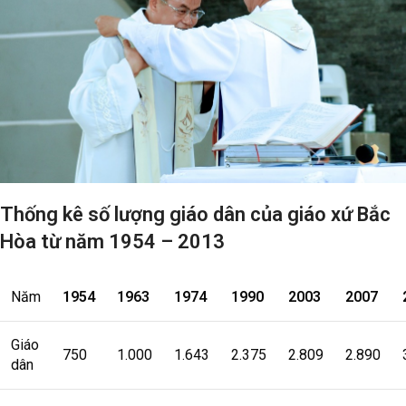
Thống kê số lượng giáo dân của giáo xứ Bắc
Hòa từ năm 1954 – 2013
Năm
1954
1963
1974
1990
2003
2007
Giáo
750
1.000
1.643
2.375
2.809
2.890
dân