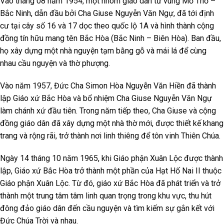
Vào tháng 08 năm 1954, một nhóm giáo dân từ vùng Mỏ Thổ –
Bắc Ninh, dẫn đầu bởi Cha Giuse Nguyễn Văn Ngự, đã tới định
cư tại cây số 16 và 17 dọc theo quốc lộ 1A và hình thành cộng
đồng tín hữu mang tên Bắc Hòa (Bắc Ninh – Biên Hòa). Ban đầu,
họ xây dựng một nhà nguyện tạm bằng gỗ và mái lá để cùng
nhau cầu nguyện và thờ phượng.
Vào năm 1957, Đức Cha Simon Hòa Nguyễn Văn Hiền đã thành
lập Giáo xứ Bắc Hòa và bổ nhiệm Cha Giuse Nguyễn Văn Ngự
làm chánh xứ đầu tiên. Trong năm tiếp theo, Cha Giuse và cộng
đồng giáo dân đã xây dựng một nhà thờ mới, được thiết kế khang
trang và rộng rãi, trở thành nơi linh thiêng để tôn vinh Thiên Chúa.
Ngày 14 tháng 10 năm 1965, khi Giáo phận Xuân Lộc được thành
lập, Giáo xứ Bắc Hòa trở thành một phần của Hạt Hố Nai II thuộc
Giáo phận Xuân Lộc. Từ đó, giáo xứ Bắc Hòa đã phát triển và trở
thành một trung tâm tâm linh quan trọng trong khu vực, thu hút
đông đảo giáo dân đến cầu nguyện và tìm kiếm sự gắn kết với
Đức Chúa Trời và nhau.