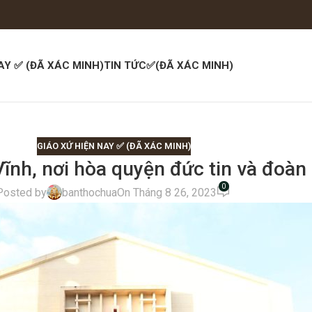
AY ✅ (ĐÃ XÁC MINH)
TIN TỨC✅(ĐÃ XÁC MINH)
GIÁO XỨ HIỆN NAY ✅ (ĐÃ XÁC MINH)
Vĩnh, nơi hòa quyện đức tin và đoàn
0
Posted by
banthochua
On Tháng 8 26, 2023