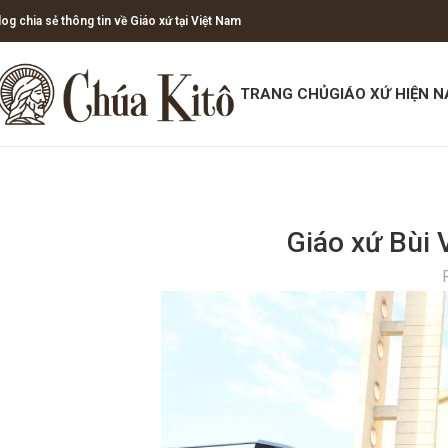
log chia sẻ thông tin về Giáo xứ tại Việt Nam
TRANG CHỦ
GIÁO XỨ HIỆN N
Giáo xứ Bùi 