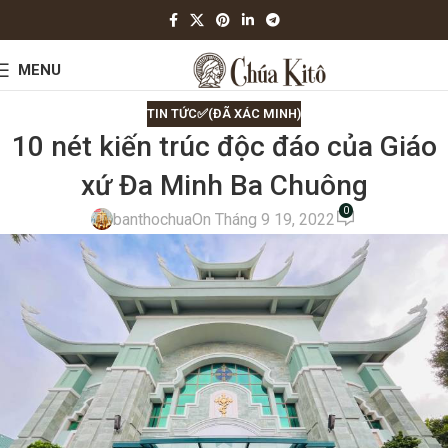
MENU
TIN TỨC✅(ĐÃ XÁC MINH)
10 nét kiến trúc độc đáo của Giáo
xứ Đa Minh Ba Chuông
0
banthochua
On Tháng 9 19, 2022