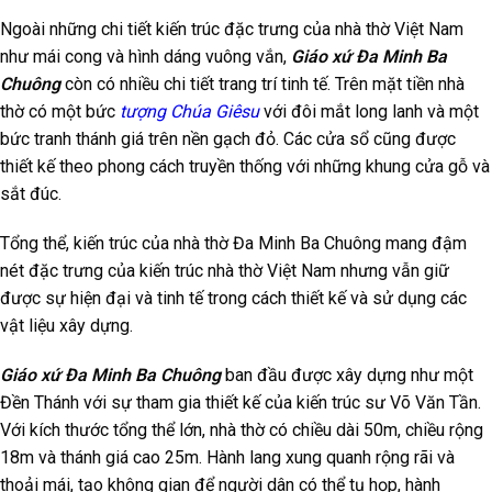
Ngoài những chi tiết kiến trúc đặc trưng của nhà thờ Việt Nam
như mái cong và hình dáng vuông vắn,
Giáo xứ Đa Minh Ba
Chuông
còn có nhiều chi tiết trang trí tinh tế. Trên mặt tiền nhà
thờ có một bức
tượng Chúa Giêsu
với đôi mắt long lanh và một
bức tranh thánh giá trên nền gạch đỏ. Các cửa sổ cũng được
thiết kế theo phong cách truyền thống với những khung cửa gỗ và
sắt đúc.
Tổng thể, kiến trúc của nhà thờ Đa Minh Ba Chuông mang đậm
nét đặc trưng của kiến trúc nhà thờ Việt Nam nhưng vẫn giữ
được sự hiện đại và tinh tế trong cách thiết kế và sử dụng các
vật liệu xây dựng.
Giáo xứ Đa Minh Ba Chuông
ban đầu được xây dựng như một
Đền Thánh với sự tham gia thiết kế của kiến trúc sư Võ Văn Tần.
Với kích thước tổng thể lớn, nhà thờ có chiều dài 50m, chiều rộng
18m và thánh giá cao 25m. Hành lang xung quanh rộng rãi và
thoải mái, tạo không gian để người dân có thể tụ họp, hành