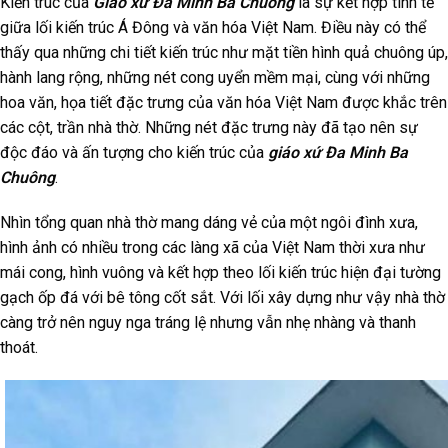
Kiến trúc của
Giáo xứ Đa Minh Ba Chuông
là sự kết hợp tinh tế
giữa lối kiến trúc Á Đông và văn hóa Việt Nam. Điều này có thể
thấy qua những chi tiết kiến trúc như mặt tiền hình quả chuông úp,
hành lang rộng, những nét cong uyển mềm mại, cùng với những
hoa văn, họa tiết đặc trưng của văn hóa Việt Nam được khắc trên
các cột, trần nhà thờ. Những nét đặc trưng này đã tạo nên sự
độc đáo và ấn tượng cho kiến trúc của
giáo xứ Đa Minh Ba
Chuông
.
Nhìn tổng quan nhà thờ mang dáng vẻ của một ngôi đình xưa,
hình ảnh có nhiều trong các làng xã của Việt Nam thời xưa như
mái cong, hình vuông và kết hợp theo lối kiến trúc hiện đại tường
gạch ốp đá với bê tông cốt sắt. Với lối xây dựng như vậy nhà thờ
càng trở nên nguy nga tráng lệ nhưng vẫn nhẹ nhàng và thanh
thoát.