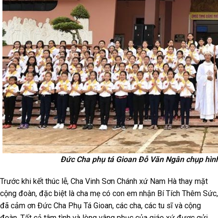
Đức Cha phụ tá Gioan Đỗ Văn Ngân chụp hình
Trước khi kết thúc lễ, Cha Vinh Sơn Chánh xứ Nam Hà thay mặt
cộng đoàn, đặc biệt là cha mẹ có con em nhận Bí Tích Thêm Sức,
đã cảm ơn Đức Cha Phụ Tá Gioan, các cha, các tu sĩ và cộng
đoàn. Tất cả tâm tình và lòng vâng phục của giáo xứ được gửi