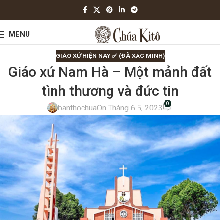
MENU
GIÁO XỨ HIỆN NAY ✅ (ĐÃ XÁC MINH)
Giáo xứ Nam Hà – Một mảnh đất
tình thương và đức tin
0
banthochua
On Tháng 6 5, 2023