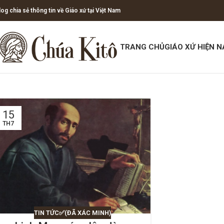
log chia sẻ thông tin về Giáo xứ tại Việt Nam
TRANG CHỦ
GIÁO XỨ HIỆN N
15
TH7
TIN TỨC✅(ĐÃ XÁC MINH)