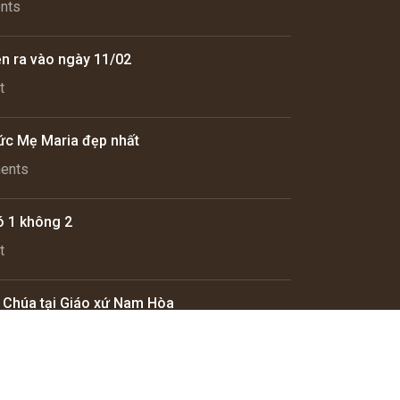
nts
n ra vào ngày 11/02
t
ức Mẹ Maria đẹp nhất
ents
ó 1 không 2
t
u Chúa tại Giáo xứ Nam Hòa
ents