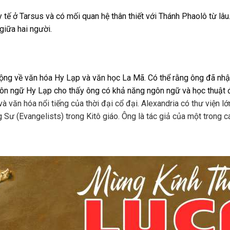
y tế ở Tarsus và có mối quan hệ thân thiết với Thánh Phaolô từ lâ
giữa hai người.
rộng về văn hóa Hy Lạp và văn học La Mã. Có thể rằng ông đã nhậ
gôn ngữ Hy Lạp cho thấy ông có khả năng ngôn ngữ và học thuật 
à văn hóa nổi tiếng của thời đại cổ đại. Alexandria có thư viện lớ
 Sư (Evangelists) trong Kitô giáo. Ông là tác giả của một trong 