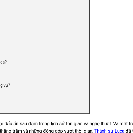
uca?
ng vụ?
lại dấu ấn sâu đậm trong lịch sử tôn giáo và nghệ thuật. Và một t
y thăng trầm và những đóng góp vượt thời gian,
Thánh sử Luca
đã t