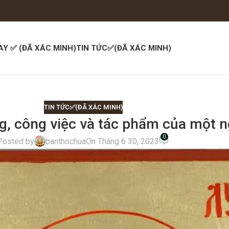
AY ✅ (ĐÃ XÁC MINH)
TIN TỨC✅(ĐÃ XÁC MINH)
TIN TỨC✅(ĐÃ XÁC MINH)
, công việc và tác phẩm của một ng
0
Posted by
banthochua
On Tháng 6 30, 2023