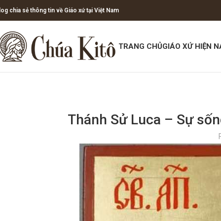
log chia sẻ thông tin về Giáo xứ tại Việt Nam
TRANG CHỦ
GIÁO XỨ HIỆN N
Thánh Sử Luca – Sự sống