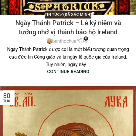
TIN TỨC✅(ĐÃ XÁC MINH)
Ngày Thánh Patrick – Lễ kỷ niệm và
tưởng nhớ vị thánh bảo hộ Ireland
0
banthochua
Ngày Thánh Patrick được coi là một biểu tượng quan trọng
của đức tin Công giáo và là ngày lễ quốc gia của Ireland.
Tuy nhiên, ngày này ...
CONTINUE READING
30
TH6