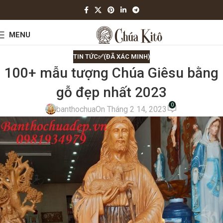
MENU
TIN TỨC✅(ĐÃ XÁC MINH)
100+ mẫu tượng Chúa Giêsu bằng
gỗ đẹp nhất 2023
0
banthochua
On Tháng 2 14, 2023