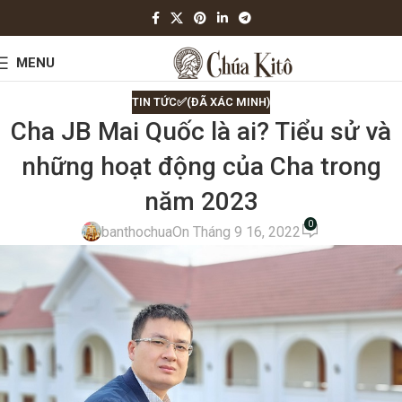
MENU
TIN TỨC✅(ĐÃ XÁC MINH)
Cha JB Mai Quốc là ai? Tiểu sử và
những hoạt động của Cha trong
năm 2023
0
banthochua
On Tháng 9 16, 2022