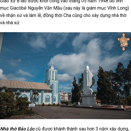
Giáo xứ B’lao được khởi công vào tháng 05 năm 1948 do linh
mục Giacôbê Nguyễn Văn Mầu (sau này là giám mục Vĩnh Long)
về nhận xứ và làm lễ, đồng thời Cha cũng cho xây dựng nhà thờ
và nhà xứ.
Nhà thờ Bảo Lộc
cũ được khánh thành sau hơn 3 năm xây dựng,