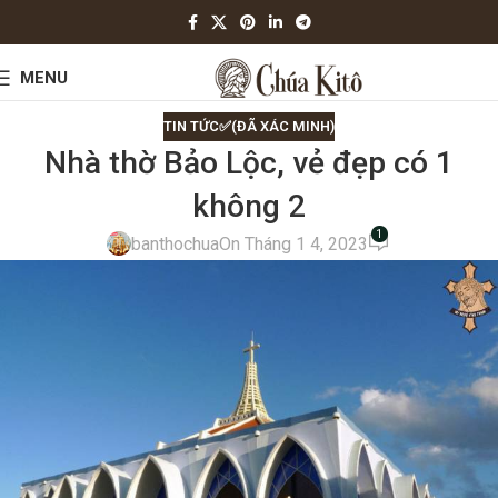
MENU
TIN TỨC✅(ĐÃ XÁC MINH)
Nhà thờ Bảo Lộc, vẻ đẹp có 1
không 2
1
banthochua
On Tháng 1 4, 2023