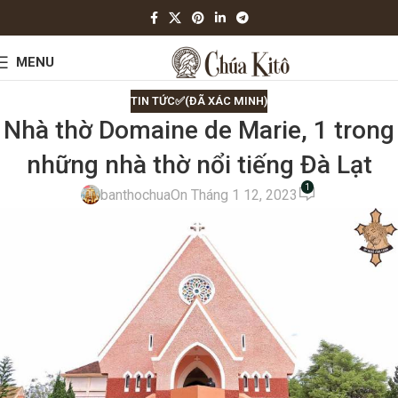
MENU
TIN TỨC✅(ĐÃ XÁC MINH)
Nhà thờ Domaine de Marie, 1 trong
những nhà thờ nổi tiếng Đà Lạt
1
banthochua
On Tháng 1 12, 2023