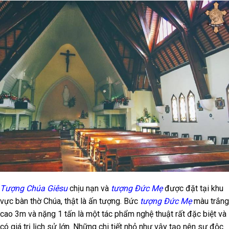
Tượng Chúa Giêsu
chịu nạn và
tượng Đức Mẹ
được đặt tại khu
vực bàn thờ Chúa, thật là ấn tượng. Bức
tượng Đức Mẹ
màu trắng
cao 3m và nặng 1 tấn là một tác phẩm nghệ thuật rất đặc biệt và
có giá trị lịch sử lớn. Những chi tiết nhỏ như vậy tạo nên sự độc