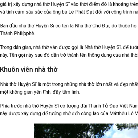
giá trị xây dựng nhà thờ Huyện Sĩ vào thời điểm đó là khoảng tr
và tình cảm sâu sắc của ông bà Lê Phát Đạt đối với công trình nà
Ban đầu nhà thờ Huyện Sĩ có tên là Nhà thờ Chợ Đũi, do thuộc h
Thánh Philípphê.
Trong dân gian, nhà thờ vẫn được gọi là Nhà thờ Huyện Sĩ, để tưở
này. Tên gọi này sau đó dần trở thành tên thông dụng của nhà thờ
Khuôn viên nhà thờ
Nhà thờ Huyện Sĩ là một trong những nhà thờ lớn nhất và đẹp nhất
một không gian yên tĩnh, đầy tâm linh.
Phía trước nhà thờ Huyện Sĩ có tượng đài Thánh Tử Đạo Việt Nam
này được xây dựng để tưởng nhớ đến công lao của Mátthêu Lê Vă