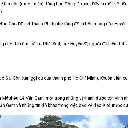
ên 30 muôn (mười ngàn) đồng bạc Đông Dương. Đây là một số tiền 
y.
ọ đạo Chợ Đũi, vì Thánh Philípphê tông đồ là bổn mạng của Huyện
ng nhớ đến ông bà Lê Phát Đạt, tức Huyện Sĩ, người đã hiến đất v
.
 ở Sài Gòn (tên gọi cũ của thành phố Hồ Chí Minh). Khuôn viên củ
 Mátthêu Lê Văn Gẫm, một trong những vị thánh được tôn vinh nh
n Gẫm và những tín đồ khác trong việc bảo vệ đạo Kitô trước c