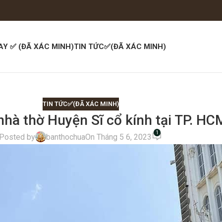
AY ✅ (ĐÃ XÁC MINH)
TIN TỨC✅(ĐÃ XÁC MINH)
TIN TỨC✅(ĐÃ XÁC MINH)
hà thờ Huyện Sĩ cổ kính tại TP. HC
1
Posted by
banthochua
On Tháng 5 6, 2023