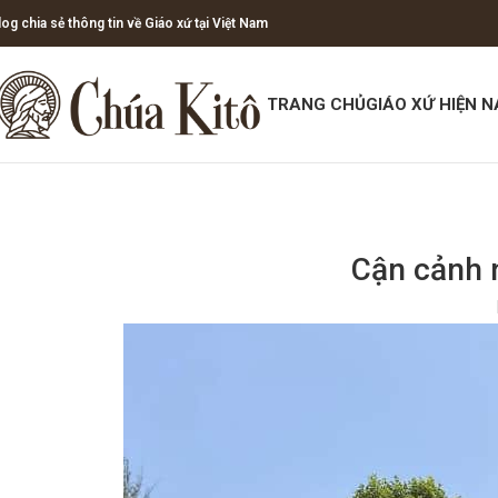
log chia sẻ thông tin về Giáo xứ tại Việt Nam
TRANG CHỦ
GIÁO XỨ HIỆN N
Cận cảnh n